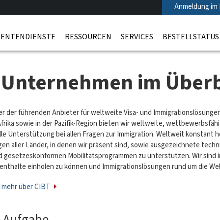
Anmeldung im 
ENTENDIENSTE
RESSOURCEN
SERVICES
BESTELLSTATUS
 Unternehmen im Überb
ner der führenden Anbieter für weltweite Visa- und Immigrationslösunge
frika sowie in der Pazifik-Region bieten wir weltweite, wettbewerbsfäh
lle Unterstützung bei allen Fragen zur Immigration. Weltweit konstant 
n aller Länder, in denen wir präsent sind, sowie ausgezeichnete tech
d gesetzeskonformen Mobilitätsprogrammen zu unterstützen. Wir sind in 
enthalte einholen zu können und Immigrationslösungen rund um die Wel
e mehr über CIBT
 Aufgabe