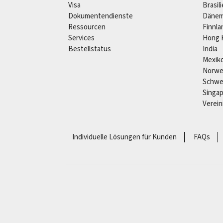
Visa
Brasil
Dokumentendienste
Dänem
Ressourcen
Finnla
Services
Hong 
Bestellstatus
India
Mexik
Norw
Schw
Singa
Verein
Individuelle Lösungen für Kunden
FAQs