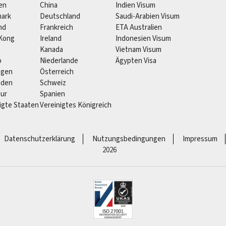
ien
China
Indien Visum
ark
Deutschland
Saudi-Arabien Visum
nd
Frankreich
ETA Australien
Kong
Ireland
Indonesien Visum
Kanada
Vietnam Visum
o
Niederlande
Ägypten Visa
egen
Österreich
eden
Schweiz
pur
Spanien
igte Staaten
Vereinigtes Königreich
Datenschutzerklärung
Nutzungsbedingungen
Impressum
2026