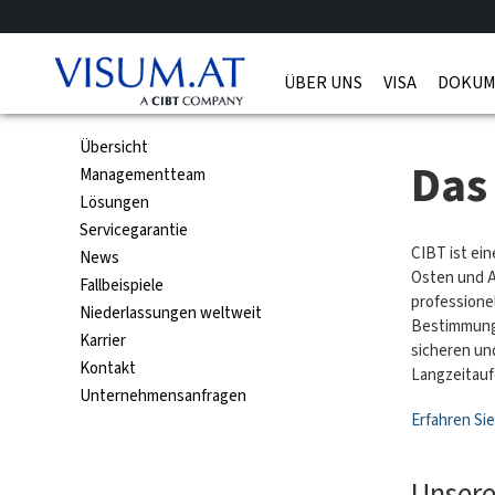
ÜBER UNS
VISA
DOKUM
Übersicht
Das
Managementteam
Lösungen
Servicegarantie
CIBT ist ei
News
Osten und A
Fallbeispiele
professione
Niederlassungen weltweit
Bestimmunge
Karrier
sicheren un
Kontakt
Langzeitauf
Unternehmensanfragen
Erfahren Si
Unsere