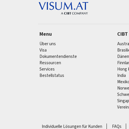
Menu
CIBT
Über uns
Austra
Visa
Brasil
Dokumentendienste
Dänem
Ressourcen
Finnla
Services
Hong 
Bestellstatus
India
Mexik
Norw
Schw
Singa
Verein
Individuelle Lösungen für Kunden
FAQs