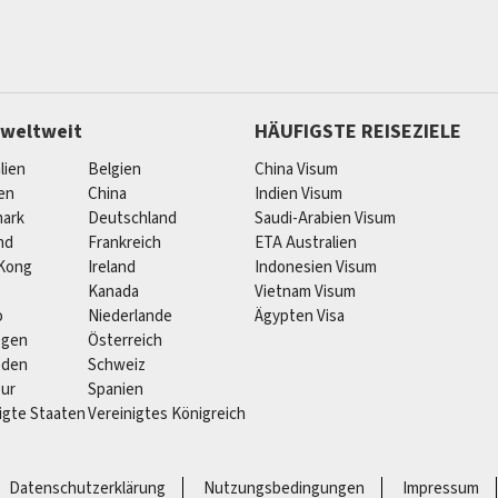
 weltweit
HÄUFIGSTE REISEZIELE
lien
Belgien
China Visum
ien
China
Indien Visum
ark
Deutschland
Saudi-Arabien Visum
nd
Frankreich
ETA Australien
Kong
Ireland
Indonesien Visum
Kanada
Vietnam Visum
o
Niederlande
Ägypten Visa
egen
Österreich
eden
Schweiz
pur
Spanien
igte Staaten
Vereinigtes Königreich
Datenschutzerklärung
Nutzungsbedingungen
Impressum